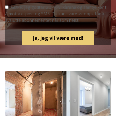
GDPR: Jeg godtar GDPR-vilkårene og samtykker til
å motta e-post og SMS. Du kan svare «stopp» for å
avslutte abonnementet når som helst.
Ja, jeg vil være med!